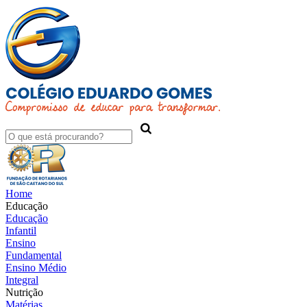
Home
Educação
Educação
Infantil
Ensino
Fundamental
Ensino Médio
Integral
Nutrição
Matérias