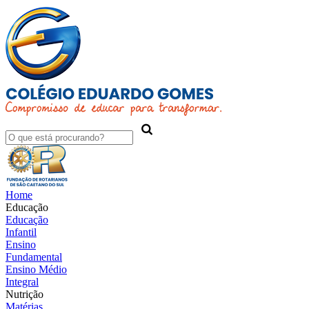
Home
Educação
Educação
Infantil
Ensino
Fundamental
Ensino Médio
Integral
Nutrição
Matérias