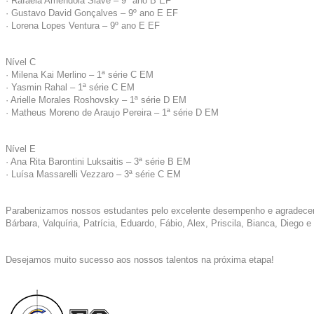
· Rafaela Amendola Slave – 9º ano B EF
· Gustavo David Gonçalves – 9º ano E EF
· Lorena Lopes Ventura – 9º ano E EF
Nível C
· Milena Kai Merlino – 1ª série C EM
· Yasmin Rahal – 1ª série C EM
· Arielle Morales Roshovsky – 1ª série D EM
· Matheus Moreno de Araujo Pereira – 1ª série D EM
Nível E
· Ana Rita Barontini Luksaitis – 3ª série B EM
· Luísa Massarelli Vezzaro – 3ª série C EM
Parabenizamos nossos estudantes pelo excelente desempenho e agradecemos
Bárbara, Valquíria, Patrícia, Eduardo, Fábio, Alex, Priscila, Bianca, Diego 
Desejamos muito sucesso aos nossos talentos na próxima etapa!