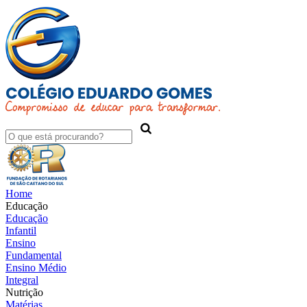
Home
Educação
Educação
Infantil
Ensino
Fundamental
Ensino Médio
Integral
Nutrição
Matérias