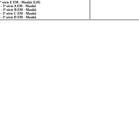
ª série E EM -
Manhã (LH)
 -
3ª série A EM -
Manhã
 -
3ª série B EM -
Manhã
 -
3ª série C EM -
Manhã
 -
3ª série D EM -
Manhã