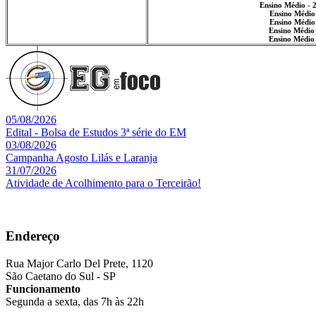
Ensino Médio -
2
Ensino Médio
Ensino Médio
Ensino Médio
Ensino Médio
05/08/2026
Edital - Bolsa de Estudos 3ª série do EM
03/08/2026
Campanha Agosto Lilás e Laranja
31/07/2026
Atividade de Acolhimento para o Terceirão!
Endereço
Rua Major Carlo Del Prete, 1120
São Caetano do Sul - SP
Funcionamento
Segunda a sexta, das 7h às 22h