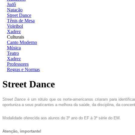
Judô
Natação
Street Dance
Tênis de Mesa
Voleibol
Xadrez
Culturais
Canto Moderno
Música
Teatro
Xadrez
Professores
Regras e Normas
Street Dance
Street Dance
é um rótulo que os norte-americanos criaram para identific
oportuniza a seus praticantes a melhora da saúde, da disciplina, da concen
Modalidade oferecida aos alunos do 3º ano do EF à 3ª série do EM.
Atenção, importante!