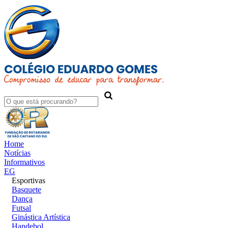
Home
Notícias
Informativos
EG
Esportivas
Basquete
Dança
Futsal
Ginástica Artística
Handebol